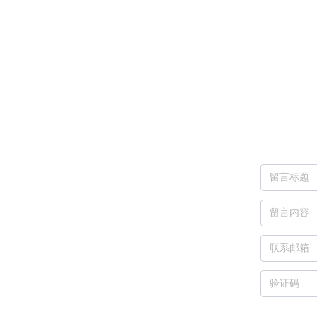
.cn
 812