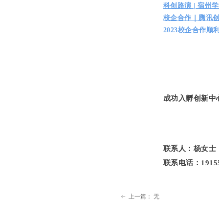
科创路演 | 宿州
校企合作｜腾讯
2023校企合作
成功入孵创新中
联系人：杨女士
联系电话：19155
上一篇：
无
ꂃ