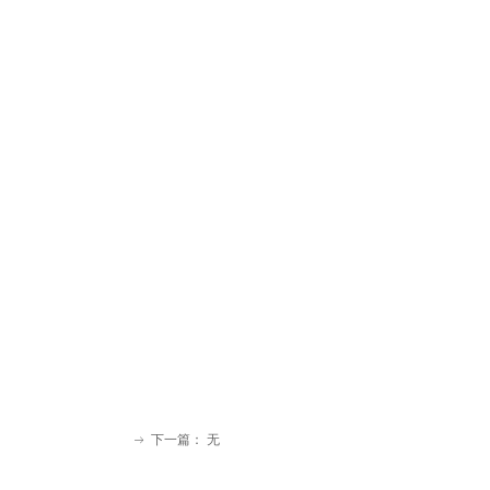
下一篇：
无
ꁹ